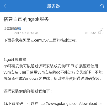
服务器
搭建自己的ngrok服务
点击重新加载
大叔
#
1
2017-4-5 09:54:34
13055
0
下面是我在阿里云centOS7上面的搭建过程。
# }3 k! g1 o: U7
H n5 a
8 ^! |0 f- ]9 A# q& @
1.go环境搭建
; z4 o: c5 e1 k% ^ P
go环境安装可以通过源码安装或安装EPEL扩展源后使用
yum安装，由于使用yum安装的go不能进行交叉编译，不能
够编译生成Windows客户端，所以推荐使用通过源码安装。
; n B8 j! P1 \: s
源码安装go的详细过程如下：
1).下载源码，可以在http://www.golangtc.com/download 上