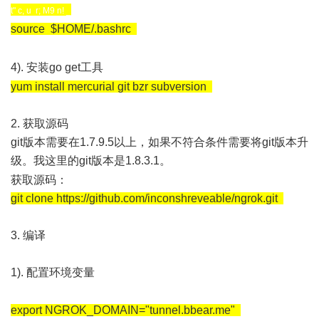
t" c, u r; M9 n! _
source $HOME/.bashrc
9 X4 e+ |- o0 x0 t( I i ?
& }; q6 \! D* G4 d7 ~, T
4). 安装go get工具
4 e5 v: A9 t+ B3 B
yum install mercurial git bzr subversion
2. 获取源码
git版本需要在1.7.9.5以上，如果不符合条件需要将git版本升
级。我这里的git版本是1.8.3.1。
# T( e: o% S7 M8 U& T _$ u
获取源码：
git clone https://github.com/inconshreveable/ngrok.git
3. 编译
1). 配置环境变量
7 R8 j$ D/ F- T" D
export NGROK_DOMAIN="tunnel.bbear.me"
l# x6 k0 U' H( [+