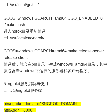
cd /usr/local/go/src/
1 P! @% _9 _7 }9 Z2 X6 u3 c. V
$ C6 ^- x/ X4 ^& E- s- w t
GOOS=windows GOARCH=amd64 CGO_ENABLED=0
./make.bash
进入ngrok目录重新编译
6 y0 t8 _9 n. R
cd /usr/local/src/ngrok/
GOOS=windows GOARCH=amd64 make release-server
release-client
) ], t! Z4 y: ?* b! q
编译后，就会在bin目录下生成windows_amd64目录，其中
就包含着windows下运行的服务器和客户端程序。
5. ngrokd服务启动与使用
3 P( g: C: Q: J' g
1、启动ngrokd服务端
% T. q! _+ D4 h% W# H0 o' a
bin/ngrokd -domain="$NGROK_DOMAIN" -
httpAddr=":8000"