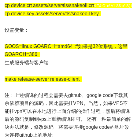
cp device.crt assets/server/tls/snakeoil.crt
4 T& O: e! A1 S$ p* S( t
cp device.key assets/server/tls/snakeoil.key
[! M- q" E1 ?
' }& x' I* |6 k6 F. B: G; C
设置变量：
. }. n e2 L( K1 J) V0 E
GOOS=linux GOARCH=amd64 #如果是32位系统，这里
GOARCH=386
4 V/ L. `# |; ~" f1 k& a$ j
生成服务端与客户端
5 }+ g) k6 t: o* ]' z0 @2 K: x
$ x3 a' X4 p/ |. z* q3 L! v9 w( p
make release-server release-client
9 F! G; _9 b3 U3 I
注：上述编译的过程会需要去github、google code下载其
余依赖项目的源码，因此需要挂VPN。当然，如果VPS不
能挂vpn可以在本地进行上面介绍的操作过程，然后将编译
后的源码复制到vps上重新编译即可。 还有一种最简单的解
决办法就是，修改源码，将需要连接google code的地址改
为连接github上的地址: