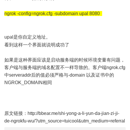
" j5 J- o; j! U' x3 @* X
ngrok -config=ngrok.cfg -subdomain upal 8080
* r S7 q8 B#
F$ P
2 u i: x' H+ N/ m! m
upal是你自定义地址。
0 t2 n. F6 B$ g1 h* `& H
看到这样一个界面就说明成功了
如果是这种界面应该是启动服务端的时候环境变量有问题，
客户端与服务端的域名配置不一样导致的。客户端ngrok.cfg
中serveraddr后的值必须严格与-domain 以及证书中的
NGROK_DOMAIN相同
0 p# F6 ^1 c' q3 X& ^/ s
5 p2 E( a- u' U/ \# O
原文链接：http://bbear.me/shi-yong-a-li-yun-da-jian-zi-ji-
de-ngrokfu-wu/?utm_source=tuicool&utm_medium=referral