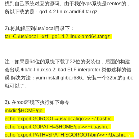
找到自己系统对应的源码。由于我的vps系统是centos的，
所以下载的是：go1.4.2.linux-amd64.tar.gz。
6 x" ~7 ^/ H/ ? S" }
' H0 s$ {) D8 V' i7 x2 l. i
2).将其解压到/usr/local目录下：
tar -C /usr/local -xzf go1.4.2.linux-amd64.tar.gz
/ d" H+ m! Y#
?" a/ [% m
- M6 P. R8 ~8 J7 D2 P- \
注：如果是64位的系统下载了32位的安装包，后面的构建
会出现 /lib/ld-linux.so.2: bad ELF interpreter 类似这样的错
误 解决方法：yum install glibc.i686。安装一个32bit的glibc
就可以了。
' i$ z8 S- W: F% }/ U
3). 在root环境下执行如下命令：
, Y5 A" ]: H4 G9 X g8 y# Y7 K9 N6 \
mkdir $HOME/go
echo 'export GOROOT=/usr/local/go'>> ~/.bashrc
echo 'export GOPATH=$HOME/go'>> ~/.bashrc
echo 'export PATH=$PATH:$GOROOT/bin'>> ~/.bashrc
9 `"