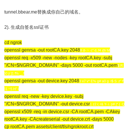
?/ S9 d% ]
tunnel.bbear.me替换成你自己的域名。
/ m; D1 \& V: m/ ]; Z0 T; |
2). 生成自签名ssl证书
2 O, P! z7 ^+ a0 V4 Y" ^. q, n
cd ngrok
openssl genrsa -out rootCA.key 2048
8 d- ~ c" d, f4 @/ M
openssl req -x509 -new -nodes -key rootCA.key -subj
"/CN=$NGROK_DOMAIN" -days 5000 -out rootCA.pem
$ R:
}0 j/ ]1 f% _, f
openssl genrsa -out device.key 2048
3 x7 v* E% g# a0 g l$ S. z" f'
}1 ~5 H" i
openssl req -new -key device.key -subj
"/CN=$NGROK_DOMAIN" -out device.csr
1 z2 r, r& Y- i. p# |* { Q
openssl x509 -req -in device.csr -CA rootCA.pem -CAkey
rootCA.key -CAcreateserial -out device.crt -days 5000
cp rootCA.pem assets/client/tls/ngrokroot.crt