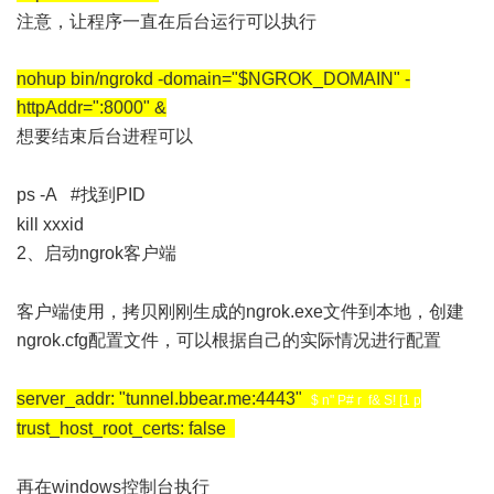
注意，让程序一直在后台运行可以执行
nohup bin/ngrokd -domain="$NGROK_DOMAIN" -
httpAddr=":8000" &
想要结束后台进程可以
7 Y8 e7 D, ^0 V2 C9 m2 |
ps -A #找到PID
( ]9 t1 Z# \, r0 q
kill xxxid
2、启动ngrok客户端
8 @( d* U, a" F! D7 n% R" d' k
客户端使用，拷贝刚刚生成的ngrok.exe文件到本地，创建
ngrok.cfg配置文件，可以根据自己的实际情况进行配置
& Z$ S8 x' W3 D7 q$ l
server_addr: "tunnel.bbear.me:4443"
$ n" P# r f& S! [1 p
trust_host_root_certs: false
, V4 [/ X [- [0 U8 H5 W
再在windows控制台执行