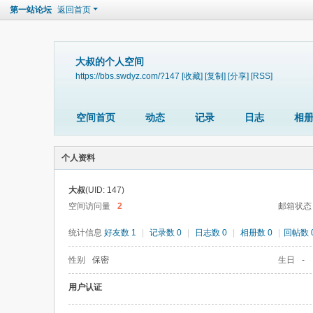
第一站论坛
返回首页
大叔的个人空间
https://bbs.swdyz.com/?147
[收藏]
[复制]
[分享]
[RSS]
空间首页
动态
记录
日志
相
个人资料
大叔
(UID: 147)
空间访问量
2
邮箱状态
统计信息
好友数 1
|
记录数 0
|
日志数 0
|
相册数 0
|
回帖数 
性别
保密
生日
-
用户认证