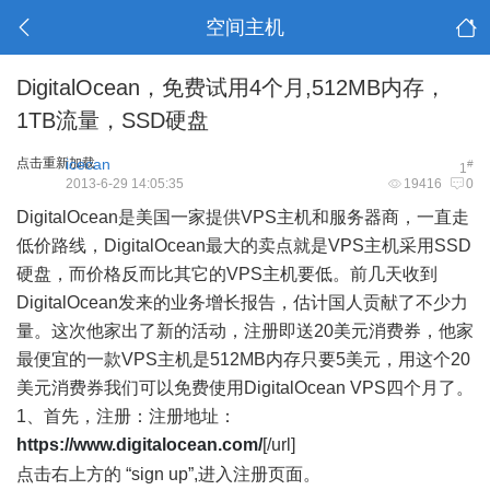
空间主机
DigitalOcean，免费试用4个月,512MB内存，
1TB流量，SSD硬盘
点击重新加载
icecan
#
1
2013-6-29 14:05:35
19416
0
DigitalOcean是美国一家提供VPS主机和服务器商，一直走
低价路线，DigitalOcean最大的卖点就是VPS主机采用SSD
硬盘，而价格反而比其它的VPS主机要低。前几天收到
DigitalOcean发来的业务增长报告，估计国人贡献了不少力
量。这次他家出了新的活动，注册即送20美元消费券，他家
最便宜的一款VPS主机是512MB内存只要5美元，用这个20
美元消费券我们可以免费使用DigitalOcean VPS四个月了。
1、首先，注册：注册地址：
https://www.digitalocean.com/
[/url]
* I5 i* F! w" J' r" I
点击右上方的 “sign up”,进入注册页面。
; ^! E4 o2 a6 p" u) O7 o