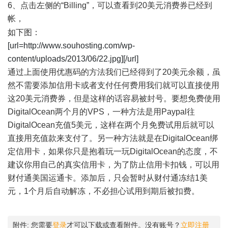
6、点击左侧的“Billing”，可以查看到20美元消费券已经到
帐，
2 L: P" C x2 S' Y' @
如下图：
[url=http://www.souhosting.com/wp-
content/uploads/2013/06/22.jpg][/url]
通过上面使用优惠码的方法我们已经得到了20美元余额，虽
然不需要添加信用卡或者支付任何费用我们就可以直接使用
这20美元消费券，但是这样的话容易被封号。要想免费使用
DigitalOcean两个月的VPS，一种方法是用Paypal往
DigitalOcean充值5美元，这样在两个月免费试用后就可以
直接用充值款来支付了。另一种方法就是在DigitalOcean绑
定信用卡，如果你只是抱着玩一玩DigitalOcean的态度，不
建议你用自己的真实信用卡，为了防止信用卡扣钱，可以用
财付通美国运通卡。添加后，只会暂时从财付通冻结1美
元，1个月后自动解冻，不必担心试用到期后被扣费。
4 s0 A1 ^, m, B, C+ m
附件:
您需要
登录
才可以下载或查看附件。没有账号？
立即注册