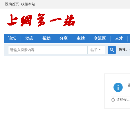
设为首页
收藏本站
论坛
动态
帮助
分享
主站
交流区
人才
热搜:
帖子
搜
优惠券
索
请稍候...