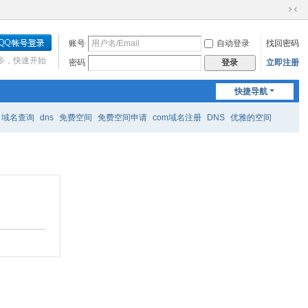
切
换
账号
自动登录
找回密码
到
窄
步，快速开始
密码
立即注册
登录
版
快捷导航
域名查询
dns
免费空间
免费空间申请
com域名注册
DNS
优雅的空间