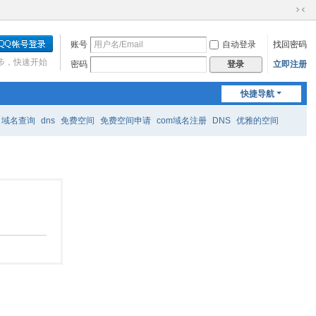
切
换
账号
自动登录
找回密码
到
窄
步，快速开始
密码
立即注册
登录
版
快捷导航
域名查询
dns
免费空间
免费空间申请
com域名注册
DNS
优雅的空间