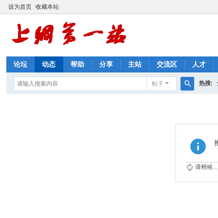
设为首页
收藏本站
论坛
动态
帮助
分享
主站
交流区
人才
热搜:
帖子
搜
优惠券
索
请稍候...