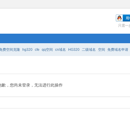
只需一
免费空间克隆
hg320
cfe
qq空间
cn域名
HG320
二级域名
空间
免费域名申请
免费空间装扮
免费域名注册
抱歉，您尚未登录，无法进行此操作