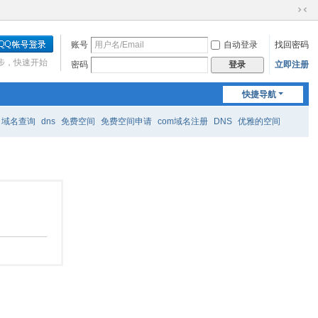
切
换
账号
自动登录
找回密码
到
窄
步，快速开始
密码
立即注册
登录
版
快捷导航
域名查询
dns
免费空间
免费空间申请
com域名注册
DNS
优雅的空间