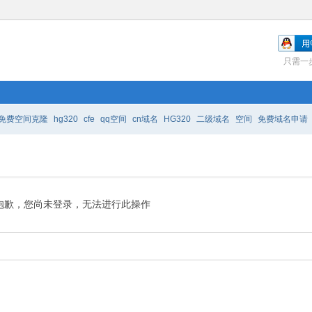
只需一
免费空间克隆
hg320
cfe
qq空间
cn域名
HG320
二级域名
空间
免费域名申请
免费空间装扮
免费域名注册
抱歉，您尚未登录，无法进行此操作