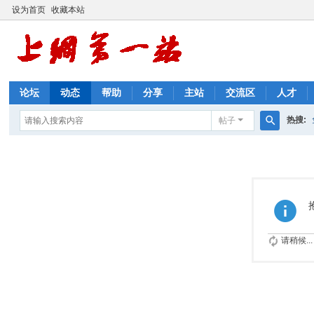
设为首页
收藏本站
论坛
动态
帮助
分享
主站
交流区
人才
热搜:
帖子
搜
优惠券
索
请稍候...